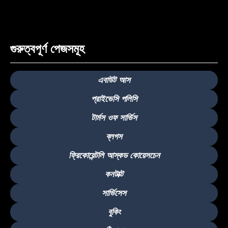
গুরুত্বপূর্ণ পেজসমূহ
এবাউট আস
প্রাইভেসি পলিসি
টার্মস ওফ সার্ভিস
ব্লগস
ফ্রিকোয়েন্টলি আস্কড কোয়েসচেন
কনটাক্ট
সার্ভিসেস
বুকিং