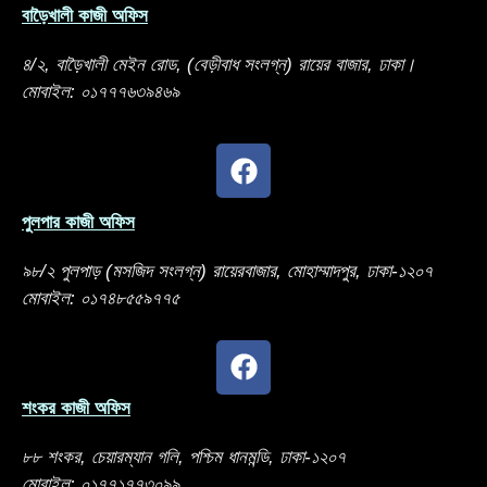
বাড়ৈখালী কাজী অফিস
৪/২, বাড়ৈখালী মেইন রোড, (বেড়ীবাধ সংলগ্ন) রায়ের বাজার, ঢাকা।
মোবাইল: ০১৭৭৭৬৩৯৪৬৯
পুলপার কাজী অফিস
৯৮/২ পুলপাড় (মসজিদ সংলগ্ন) রায়েরবাজার, মোহাম্মাদপুর, ঢাকা-১২০৭
মোবাইল: ০১৭৪৮৫৫৯৭৭৫
শংকর কাজী অফিস
৮৮ শংকর, চেয়ারম্যান গলি, পশ্চিম ধানমন্ডি, ঢাকা-১২০৭
মোবাইল: ০১৭৭১৭৭৩০৯৯