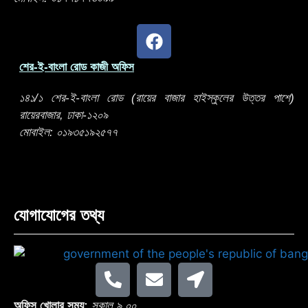
শের-ই-বাংলা রোড কাজী অফিস
১৪১/১ শের-ই-বাংলা রোড (রায়ের বাজার হাইস্কুলের উত্তর পাশে)
রায়েরবাজার, ঢাকা-১২০৯
মোবাইল: ০১৯৩৫১৯২৫৭৭
যোগাযোগের তথ্য
অফিস খোলার সময়:
সকাল ৯.০০