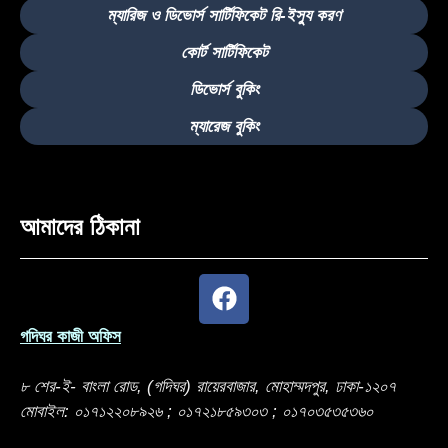
ম্যারিজ ও ডিভোর্স সার্টিফিকেট রি-ইস্যু করণ
কোর্ট সার্টিফিকেট
ডিভোর্স বুকিং
ম্যারেজ বুকিং
আমাদের ঠিকানা
গদিঘর কাজী অফিস
৮ শের-ই- বাংলা রোড, (গদিঘর) রায়েরবাজার, মোহাম্মদপুর, ঢাকা-১২০৭
মোবাইল: ০১৭১২২০৮৯২৬ ; ০১৭২১৮৫৯৩০৩ ; ০১৭০৩৫৩৫৩৬০